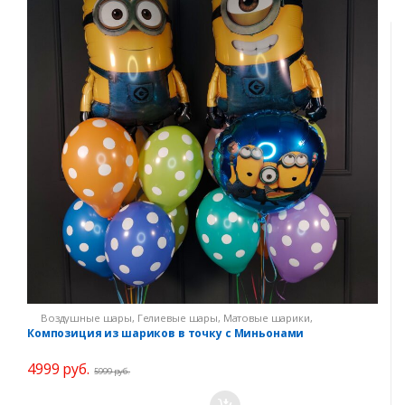
о
Воздушные шары
,
Гелиевые шары
,
Матовые шарики
,
Композиции из шаров
,
Композиции из шаров Девочке
,
Композиция из шариков в точку с Миньонами
Композиции из шаров Мальчику
,
Шарики по мультикам
,
Шарики
Миньоны
4999
руб.
5999
руб.