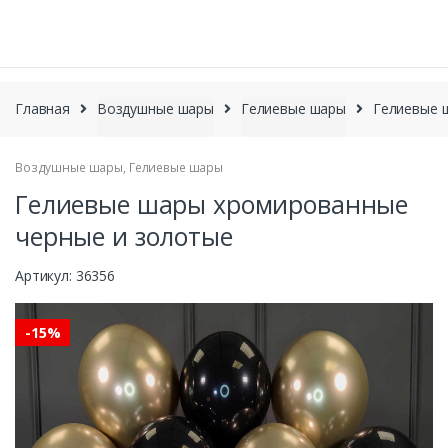
П
ПОИСК
о
и
с
S
S
к
k
k
Главная
Воздушные шары
Гелиевые шары
Гелиевые 
т
i
i
о
p
p
в
а
Воздушные шары
,
Гелиевые шары
t
t
р
o
o
Гелиевые шары хромированные
о
n
c
в
черные и золотые
a
o
v
n
Артикул:
36356
i
t
g
e
a
n
-
15%
t
t
i
o
n