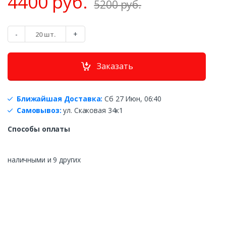
4400 руб.
5200 руб.
К
-
+
о
л
и
Заказать
ч
е
с
т
Ближайшая Доставка:
Сб 27 Июн, 06:40
в
Самовывоз:
ул. Скаковая 34к1
о
Способы оплаты
наличными и 9 других