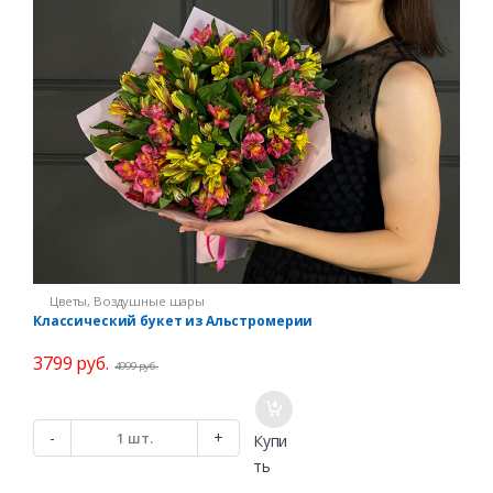
Цветы
,
Воздушные шары
Классический букет из Альстромерии
3799
руб.
4999
руб.
К
-
+
Купи
о
ть
л
и