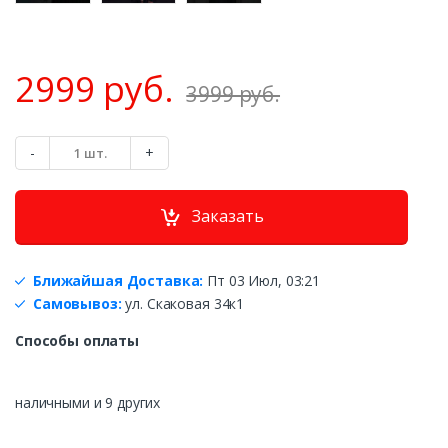
2999 руб.
3999 руб.
К
-
+
о
л
и
Заказать
ч
е
с
т
Ближайшая Доставка:
Пт 03 Июл, 03:21
в
Самовывоз:
ул. Скаковая 34к1
о
Способы оплаты
наличными и 9 других