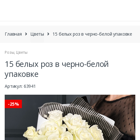
П
ПОИСК
о
и
с
S
S
к
k
k
Главная
Цветы
15 белых роз в черно-белой упаковке
т
i
i
о
p
p
в
а
Розы
,
Цветы
t
t
р
o
o
15 белых роз в черно-белой
о
n
c
в
упаковке
a
o
v
n
Артикул:
63941
i
t
g
e
a
n
-
25%
t
t
i
o
n