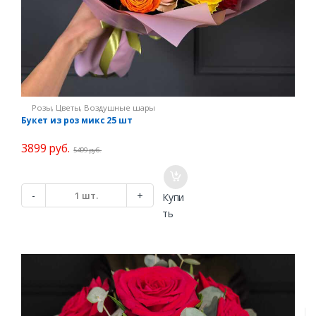
Розы
,
Цветы
,
Воздушные шары
Букет из роз микс 25 шт
3899
руб.
5499
руб.
К
-
+
Купи
о
ть
л
и
ч
е
с
т
в
о