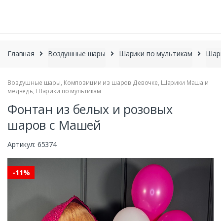
П
ПОИСК
о
и
с
S
S
к
k
k
Главная
Воздушные шары
Шарики по мультикам
Шар
т
i
i
о
p
p
в
а
Воздушные шары
,
Композиции из шаров Девочке
,
Шарики Маша и
t
t
р
медведь
,
Шарики по мультикам
o
o
о
Фонтан из белых и розовых
n
c
в
a
o
шаров с Машей
v
n
i
t
Артикул:
65374
g
e
a
n
-
11%
t
t
i
o
n