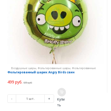
Воздушные шары
,
Фольгированные шары
,
Фольгированные
шарики с надписью
,
Шарики по мультикам
,
Шарики Angry Birds
Фольгированный шарик Angry Birds свин
499
руб.
699
руб.
К
-
+
Купи
о
ть
л
и