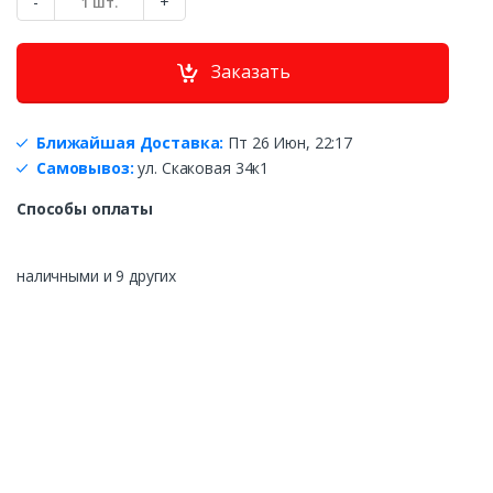
-
+
о
л
и
Заказать
ч
е
с
т
Ближайшая Доставка:
Пт 26 Июн, 22:17
в
Самовывоз:
ул. Скаковая 34к1
о
Способы оплаты
наличными и 9 других